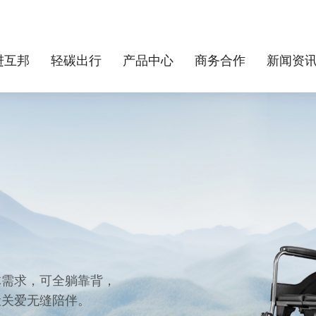
进互邦
轻碳出行
产品中心
商务合作
新闻资
体需求，可全躺靠背，
让关爱无缝陪伴。